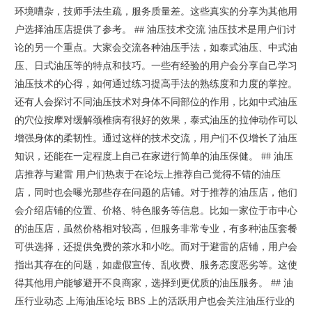
环境嘈杂，技师手法生疏，服务质量差。这些真实的分享为其他用
户选择油压店提供了参考。 ## 油压技术交流 油压技术是用户们讨
论的另一个重点。大家会交流各种油压手法，如泰式油压、中式油
压、日式油压等的特点和技巧。一些有经验的用户会分享自己学习
油压技术的心得，如何通过练习提高手法的熟练度和力度的掌控。
还有人会探讨不同油压技术对身体不同部位的作用，比如中式油压
的穴位按摩对缓解颈椎病有很好的效果，泰式油压的拉伸动作可以
增强身体的柔韧性。通过这样的技术交流，用户们不仅增长了油压
知识，还能在一定程度上自己在家进行简单的油压保健。 ## 油压
店推荐与避雷 用户们热衷于在论坛上推荐自己觉得不错的油压
店，同时也会曝光那些存在问题的店铺。对于推荐的油压店，他们
会介绍店铺的位置、价格、特色服务等信息。比如一家位于市中心
的油压店，虽然价格相对较高，但服务非常专业，有多种油压套餐
可供选择，还提供免费的茶水和小吃。而对于避雷的店铺，用户会
指出其存在的问题，如虚假宣传、乱收费、服务态度恶劣等。这使
得其他用户能够避开不良商家，选择到更优质的油压服务。 ## 油
压行业动态 上海油压论坛 BBS 上的活跃用户也会关注油压行业的